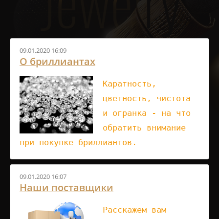
09.01.2020 16:09
О бриллиантах
Каратность,
цветность, чистота
и огранка - на что
обратить внимание
при покупке бриллиантов.
09.01.2020 16:07
Наши поставщики
Расскажем вам