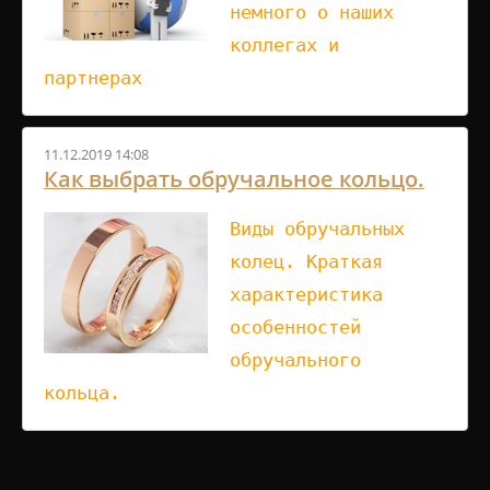
немного о наших
коллегах и
партнерах
11.12.2019 14:08
Как выбрать обручальное кольцо.
Виды обручальных
колец. Краткая
характеристика
особенностей
обручального
кольца.